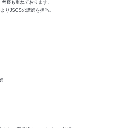
・考察も重ねております。
年よりJSCSの講師を担当。
師