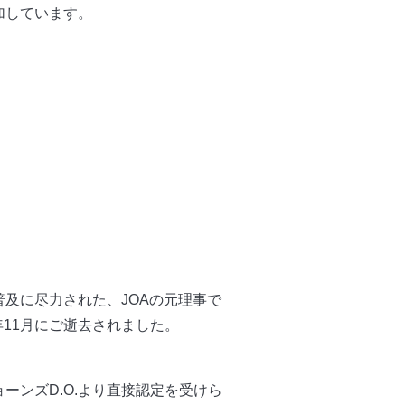
加しています。
及に尽力された、JOAの元理事で
年11月にご逝去されました。
ーンズD.O.より直接認定を受けら