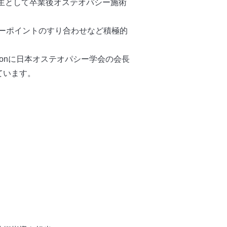
期生として卒業後オステオパシー施術
ンダーポイントのすり合わせなど積極的
onvocationに日本オステオパシー学会の会長
ています。