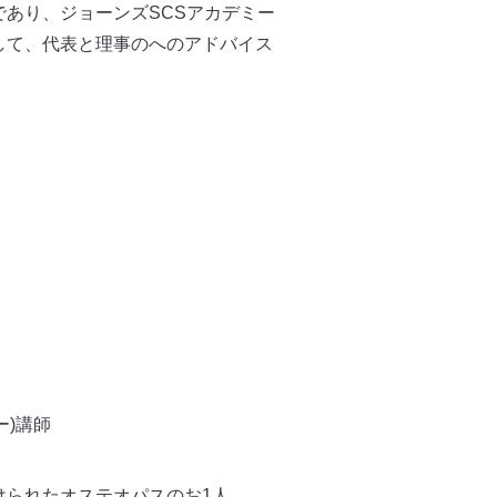
あり、ジョーンズSCSアカデミー
して、代表と理事のへのアドバイス
ー)講師
けられたオステオパスのお1人。